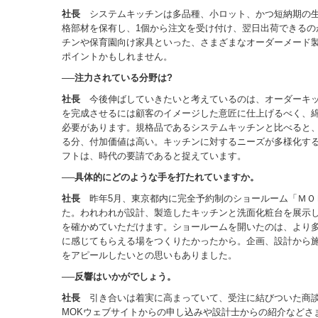
社長
システムキッチンは多品種、小ロット、かつ短納期の生
格部材を保有し、1個から注文を受け付け、翌日出荷できるの
チンや保育園向け家具といった、さまざまなオーダーメード
ポイントかもしれません。
──注力されている分野は?
社長
今後伸ばしていきたいと考えているのは、オーダーキッ
を完成させるには顧客のイメージした意匠に仕上げるべく、
必要があります。規格品であるシステムキッチンと比べると
る分、付加価値は高い。キッチンに対するニーズが多様化す
フトは、時代の要請であると捉えています。
──具体的にどのような手を打たれていますか。
社長
昨年5月、東京都内に完全予約制のショールーム「ＭＯ
た。われわれが設計、製造したキッチンと洗面化粧台を展示
を確かめていただけます。ショールームを開いたのは、より
に感じてもらえる場をつくりたかったから。企画、設計から
をアピールしたいとの思いもありました。
──反響はいかがでしょう。
社長
引き合いは着実に高まっていて、受注に結びついた商談
MOKウェブサイトからの申し込みや設計士からの紹介などさ