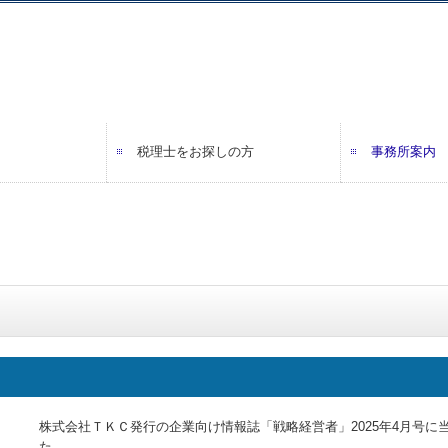
税理士をお探しの方
事務所案内
機関
ご契約までの流れ
業務報酬
ごあいさつ
事務所概要
交通案内
事務所通信
お役立ち情
メディア掲
株式会社ＴＫＣ発行の企業向け情報誌「戦略経営者」2025年4月号
た。