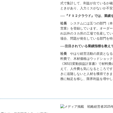
式で集計して、利益が出ているか確
ときがあり、入力ミスがないか不安
──『ＦＸ２クラウド』では、業績
社長
システムには五つの部門（本
営業）を登録しています。オーダー
れ以外の３カ所の工場で生産してい
場合、問題が発生している部門を特
──注目されている業績指標を教え
社長
やはり経営活動の原資となる
料費で、木材価格はウッドショック
《365日変動損益計算書》で材料
えて、人件費も気になるところです
きに追随しないと人材を獲得できま
務に軸足を移し、限界利益を増やし
。