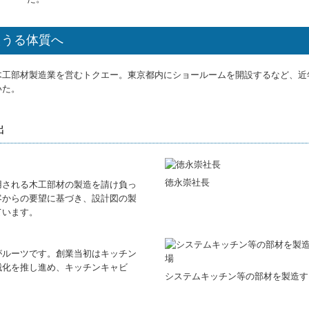
えうる体質へ
木工部材製造業を営むトクエー。東京都内にショールームを開設するなど、近
いた。
出
徳永崇社長
される木工部材の製造を請け負っ
客からの要望に基づき、設計図の製
ています。
ルーツです。創業当初はキッチン
械化を推し進め、キッチンキャビ
システムキッチン等の部材を製造す