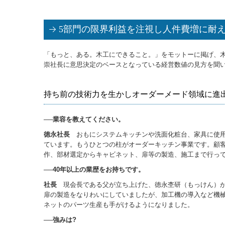
5部門の限界利益を注視し人件費増に耐
「もっと、ある。木工にできること。」をモットーに掲げ、
崇社長に意思決定のベースとなっている経営数値の見方を聞
持ち前の技術力を生かしオーダーメード領域に進
──業容を教えてください。
徳永社長
おもにシステムキッチンや洗面化粧台、家具に使用
ています。もうひとつの柱がオーダーキッチン事業です。顧
作、部材選定からキャビネット、扉等の製造、施工まで行っ
──40年以上の業歴をお持ちです。
社長
現会長である父が立ち上げた、徳永杢研（もっけん）が
扉の製造をなりわいにしていましたが、加工機の導入など機
ネットのパーツ生産も手がけるようになりました。
──強みは?