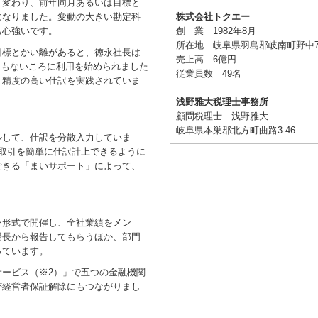
変わり、前年同月あるいは目標と
株式会社トクエー
になりました。変動の大きい勘定科
創 業 1982年8月
も心強いです。
所在地 岐阜県羽島郡岐南町野中7-
標とかい離があると、徳永社長は
売上高 6億円
間もないころに利用を始められました
従業員数 49名
、精度の高い仕訳を実践されていま
浅野雅大税理士事務所
顧問税理士 浅野雅大
岐阜県本巣郡北方町曲路3-46
して、仕訳を分散入力していま
取引を簡単に仕訳計上できるように
できる「まいサポート」によって、
。
形式で開催し、全社業績をメン
場長から報告してもらうほか、部門
っています。
ービス（※2）」で五つの金融機関
が経営者保証解除にもつながりまし