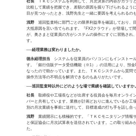
社長
ＴＫＣシステムを利用して、月次決算の内容がガラリと
比較して業績を把握でき、差額の原因を掘り下げられるよう
目が見つかったとき、浅野先生と一緒に要因を考えられるの
浅野
巡回監査時に部門ごとの限界利益率を確認しており、目
大抵原因を言い当てられます。『FX2クラウド』が登場して
が、奥さまと従業員の方がシステムの操作にすぐに習熟され
す。
──経理業務は変わりましたか。
徳永経理担当
システムを従業員のパソコンにもインストール
す。「銀行信販データ受信機能（※1）」の活用により、預金
なったので助かっています。また、ＴＫＣシステムから質問
操作方法等の不明点を解消できるのもありがたいです。
──巡回監査時以外にどのような場で業績を確認していますか
社長
取締役や工場長などが出席する役員会を毎月オンライン
バーと共有しています。業務が計画どおりに進んでいるか工
別の月次業績を事前に送付して、目標達成の打ち手を話し合
浅野
業績開示にも積極的です。「ＴＫＣモニタリング情報サ
と保証協会に月次試算表を送信されています。この取り組み
た。