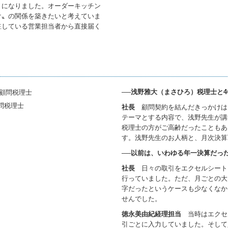
うになりました。オーダーキッチン
け〟の関係を築きたいと考えていま
駐している営業担当者から直接届く
──浅野雅大（まさひろ）税理士と
問税理士
社長
顧問契約を結んだきっかけは
テーマとする内容で、浅野先生が講
税理士の方がご高齢だったこともあ
す。浅野先生のお人柄と、月次決算
──以前は、いわゆる年一決算だっ
社長
日々の取引をエクセルシート
行っていました。ただ、月ごとの大
字だったというケースも少なくなか
せんでした。
徳永美由紀経理担当
当時はエクセ
引ごとに入力していました。そして