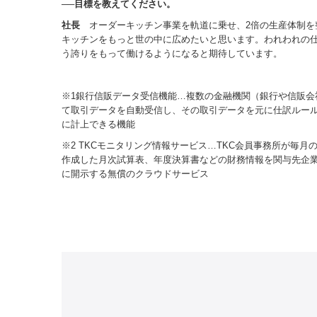
──目標を教えてください。
社長
オーダーキッチン事業を軌道に乗せ、2倍の生産体制を
キッチンをもっと世の中に広めたいと思います。われわれの
う誇りをもって働けるようになると期待しています。
※1銀行信販データ受信機能…複数の金融機関（銀行や信販会
て取引データを自動受信し、その取引データを元に仕訳ルー
に計上できる機能
※2 TKCモニタリング情報サービス…TKC会員事務所が毎
作成した月次試算表、年度決算書などの財務情報を関与先企
に開示する無償のクラウドサービス